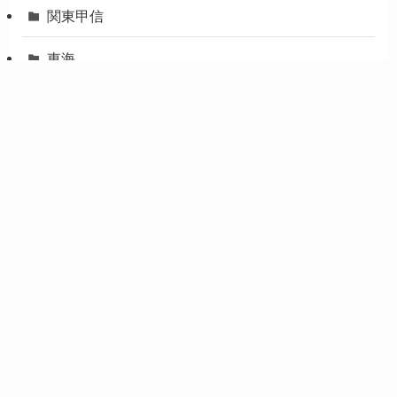
関東甲信
東海
関西
北陸
中国・四国
九州
旅行一般
未分類